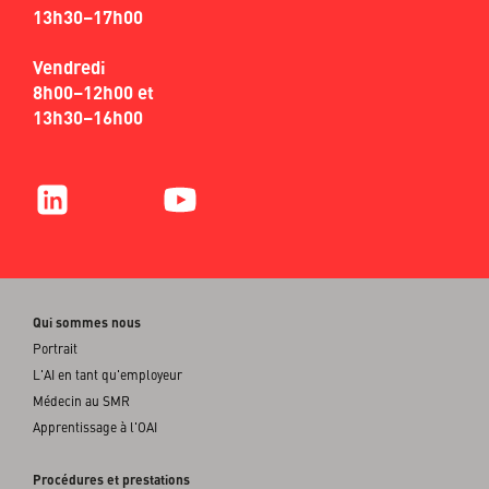
13h30–17h00
Vendredi
8h00–12h00 et
13h30–16h00
Qui sommes nous
Portrait
L'AI en tant qu'employeur
Médecin au SMR
Apprentissage à l'OAI
Procédures et prestations