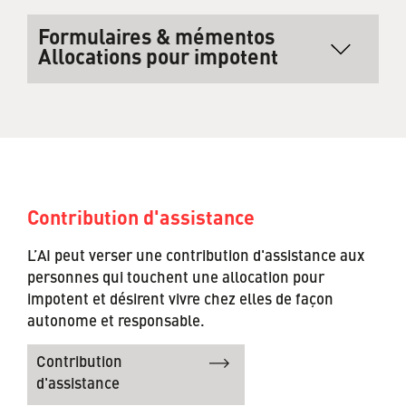
Formulaires & mémentos
Allocations pour impotent
E-
Demande de prestations AI pour adultes :
Formulaire
Allocation pour impotent AI
001.004
Lien
Mémento Allocation pour impotent de l’AI
Contribution d'assistance
4.13
L’AI peut verser une contribution d'assistance aux
E-
Demande: Allocation pour impotent AVS
Formulaire
personnes qui touchent une allocation pour
009.002
impotent et désirent vivre chez elles de façon
autonome et responsable.
Lien
Mémento Allocation pour impotent de l'AVS
Contribution
d'assistance